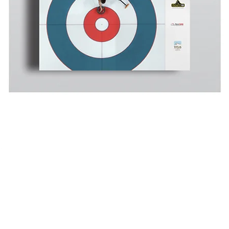
주)
77, 4층
ng-gu, Seoul, Republic of Korea 04600