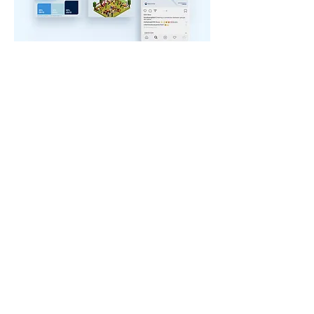
THE allim Co., Ltd. ㅣ 디올림(주)
04600 서울시 중구 동호로 17길 277, 4층
4F, 277 Dongho-ro 17-gil, Jung-gu, Seoul,
Republic of Korea 04600
E.
theallim2018@gmail.com
T.
+82-2-2231-7205
@the_alli
m