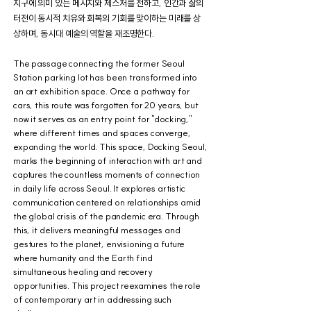
지구에 의미 있는 메시지와 제스처를 전하고, 인간과 삶의
터전이 동시적 치유와 회복의 기회를 맞이하는 미래를 상
상하며, 동시대 예술의 역할을 재조명한다.
The passage connecting the former Seoul
Station parking lot has been transformed into
an art exhibition space. Once a pathway for
cars, this route was forgotten for 20 years, but
now it serves as an entry point for "docking,"
where different times and spaces converge,
expanding the world. This space, Docking Seoul,
marks the beginning of interaction with art and
captures the countless moments of connection
in daily life across Seoul. It explores artistic
communication centered on relationships amid
the global crisis of the pandemic era. Through
this, it delivers meaningful messages and
gestures to the planet, envisioning a future
where humanity and the Earth find
simultaneous healing and recovery
opportunities. This project reexamines the role
of contemporary art in addressing such