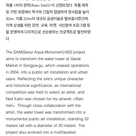
작품 <비의 장막(Rain Veil)>이 선정되었다. 작품 제작
및 구현 과정에서 작가와 긴밀히 협업하여 정수탑을 높이
32m, 지름 20m의 대규모 공공미술로 탈바꿈시켰으며,
지역 상생을 위한 강연, 교육, 마켓, 시민참여 프로그램 등
을 운영하여 다각적으로 선순환하는 프로젝트로 발전하였
다.
The SAM(Seoul Aqua Monument)-932 project
aims to transform the water tower at Garak
Market in Songpa-gu, which ceased operations
in 2004, into a public art installation and urban
oasis. Reflecting the site's unique character
and historical significance, an international
competition was held to select an artist, and
Ned Kahn was chosen for his artwork <Rain
Veil>. Through close collaboration with the
artist, the water tower was transformed into a
monumental public art installation, standing 32
meters tall with a diameter of 20 meters. The
project also evolved into a multifaceted