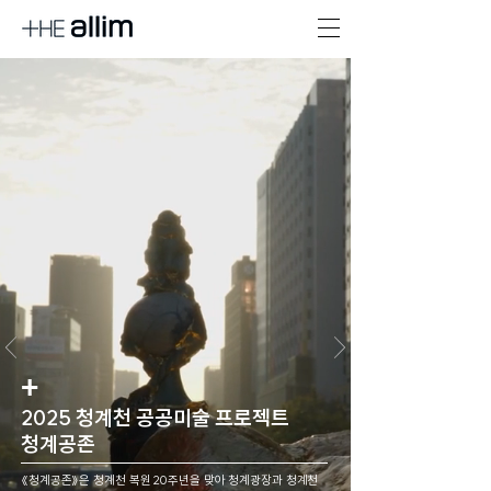
+
2025 청계천 공공미술 프로젝트
청계공존
《청계공존》은 청계천 복원 20주년을 맞아 청계광장과 청계천