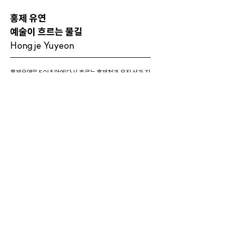
홍제 유연
예술이 흐르는 물길
Hongje Yuyeon
홍제유연은 50년 만에 다시 흐르는 홍제천과 유진 상가 지
하 예술공간을 의미하는 새로운 이름이다. '유(流)'는 흐
름, '연(緣)'은 만남을 뜻하며, 예술과의 교류를 이어가는
문화의 발생지를 상징한다. 유진 상가는 70년대 홍제천을
복개한 인공 대지 위에 지어진 초기 주상 복합 건물로, 군사
적 목적과 분단 국가의 시대 문화를 담고 있다. 2019년 하
부가 개방되면서 홍제천과 연결된 지하 공간은 낡은 콘크
리트와 자연이 어우러진 특유의 풍경을 선보이며, 과거와
미래의 변화를 상상하게 한다.
Hongje Yuyeon is a new name symbolizing the
revived flow of Hongjecheon after 50 years, as
well as the underground art space in the Yujin
Mall. The word "Yu"(流) signifies flow, and